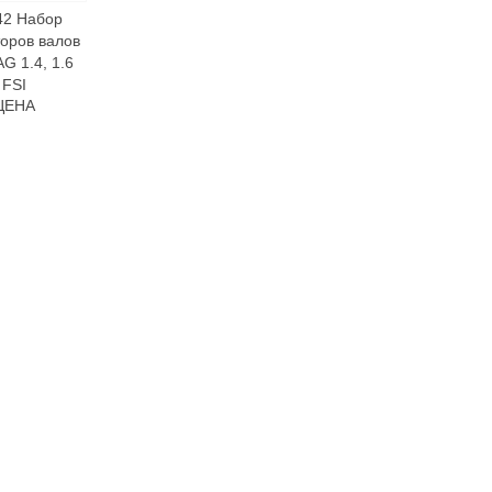
42 Набор
оров валов
G 1.4, 1.6
FSI
ЦЕНА