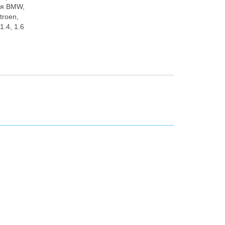
ля BMW,
itroen,
1.4, 1.6