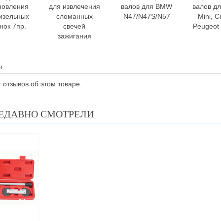
новления
для извлечения
валов для BMW
валов д
дизельных
сломанных
N47/N47S/N57
Mini, C
нок 7пр.
свечей
Peugeot 
зажигания
и
 отзывов об этом товаре.
ЕДАВНО СМОТРЕЛИ