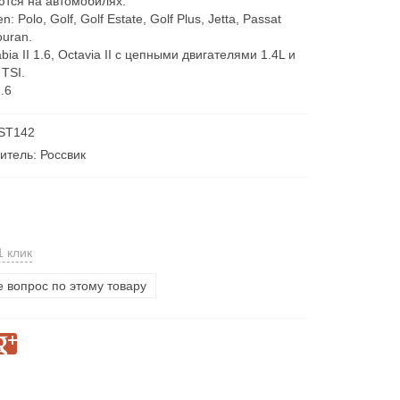
тся на автомобилях:
: Polo, Golf, Golf Estate, Golf Plus, Jetta, Passat
ouran.
bia II 1.6, Octavia II с цепными двигателями 1.4L и
 TSI.
1.6
 ST142
итель: Россвик
1 клик
е вопрос по этому товару