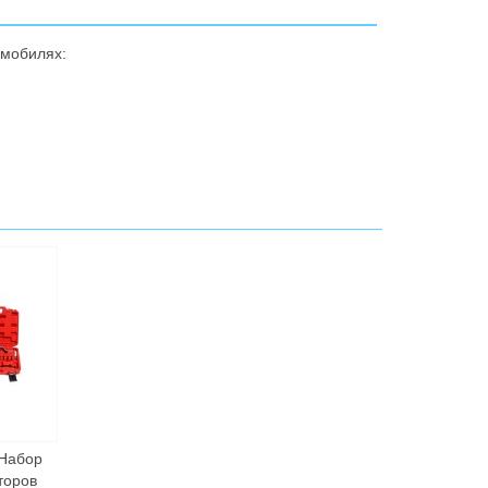
омобилях:
Набор
торов