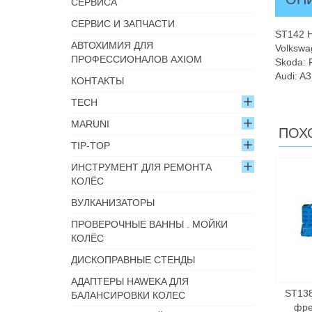
СЕРВИСА
СЕРВИС И ЗАПЧАСТИ
ST142 Н
АВТОХИМИЯ ДЛЯ
Volkswag
ПРОФЕССИОНАЛОВ AXIOM
Skoda: F
Audi: A3
КОНТАКТЫ
TECH
MARUNI
ПОХ
TIP-TOP
ИНСТРУМЕНТ ДЛЯ РЕМОНТА
КОЛЁС
ВУЛКАНИЗАТОРЫ
ПРОВЕРОЧНЫЕ ВАННЫ . МОЙКИ
КОЛЁС
ДИСКОПРАВНЫЕ СТЕНДЫ
АДАПТЕРЫ HAWEKA ДЛЯ
ST13
БАЛАНСИРОВКИ КОЛЕС
фре