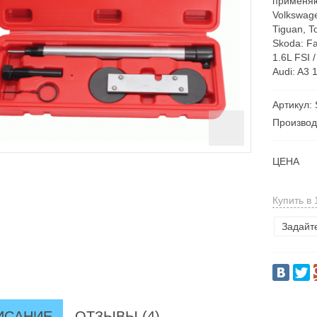
применяю
Volkswagen
Tiguan, T
Skoda: Fa
1.6L FSI /
Audi: A3 
Артикул:
Производ
ЦЕНА
Купить в 
Задайт
ИСАНИЕ
ОТЗЫВЫ (4)