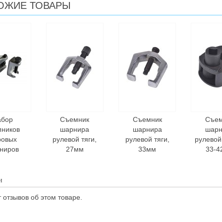
ОЖИЕ ТОВАРЫ
абор
Съемник
Съемник
Съем
мников
шарнира
шарнира
шарн
ровых
рулевой тяги,
рулевой тяги,
рулевой
ниров
27мм
33мм
33-4
и
 отзывов об этом товаре.