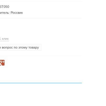
 ST050
итель: Россвик
1 клик
е вопрос по этому товару