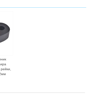
ник
ира
 рейки,
2мм