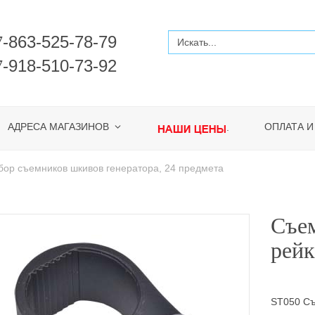
-863-525-78-79
7
-918-510-73-92
7
АДРЕСА МАГАЗИНОВ
ОПЛАТА И
.
ор съемников шкивов генератора, 24 предмета
Съе
рейк
ST050 Съ