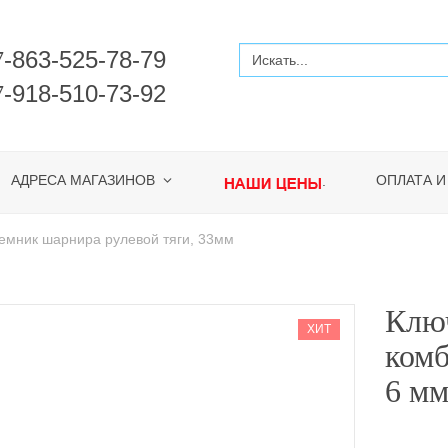
-863-525-78-79
7
-918-510-73-92
7
АДРЕСА МАГАЗИНОВ
ОПЛАТА И
.
мник шарнира рулевой тяги, 33мм
Клю
ХИТ
ком
6 м