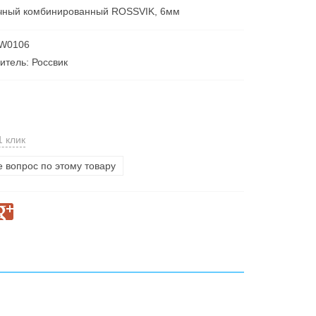
чный комбинированный ROSSVIK, 6мм
 W0106
итель: Россвик
1 клик
е вопрос по этому товару