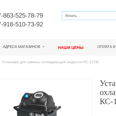
-863-525-78-79
7
-918-510-73-92
7
АДРЕСА МАГАЗИНОВ
ОПЛАТА И
.
Установка для замены охлаждающей жидкости КС-121М
Уста
охл
КС-