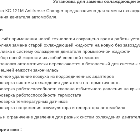
Установка для замены охлаждающей ж
ка КС-121М Antifreeze Changer предназначена для замены охлажда
ния двигателя автомобиля.
и
а счёт применения новой технологии сокращено время работы уст
олная замена старой охлаждающей жидкости на новую без завозд
аливка в систему охлаждения двигателя промывочной жидкости
абор новой жидкости из любой внешней емкости
становка автоматически переключается в безопасный для системы 
нешней емкости закончилась
олное удаление воздуха из подсоединенных адаптеров
роверка системы охлаждения двигателя на герметичность
роверка работоспособности клапана избыточного давления на кры
роверка работоспособности термостата
роверка температурных датчиков
роверка напряжения аккумулятора и генератора автомобиля
ь и ограничение давления для разных систем охлаждения двигате
еристики :