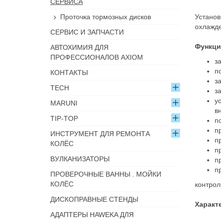
СЕРВИСА
Проточка тормозных дисков
Установ
охлажде
СЕРВИС И ЗАПЧАСТИ
Функци
АВТОХИМИЯ ДЛЯ
ПРОФЕССИОНАЛОВ AXIOM
з
п
КОНТАКТЫ
з
TECH
з
у
MARUNI
в
TIP-TOP
п
п
ИНСТРУМЕНТ ДЛЯ РЕМОНТА
п
КОЛЁС
п
ВУЛКАНИЗАТОРЫ
п
п
ПРОВЕРОЧНЫЕ ВАННЫ . МОЙКИ
КОЛЁС
контрол
ДИСКОПРАВНЫЕ СТЕНДЫ
Характ
АДАПТЕРЫ HAWEKA ДЛЯ