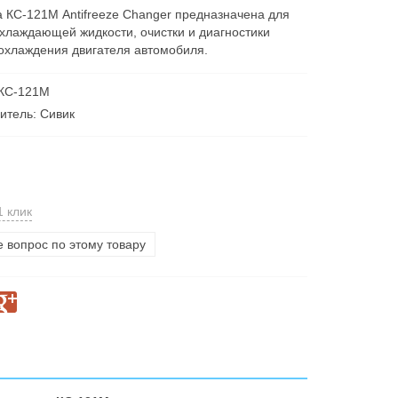
а КС-121М Antifreeze Changer предназначена для
хлаждающей жидкости, очистки и диагностики
охлаждения двигателя автомобиля.
 КС-121М
итель: Сивик
1 клик
е вопрос по этому товару