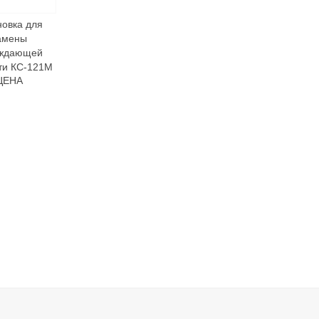
новка для
амены
ждающей
ти КС-121М
ЦЕНА