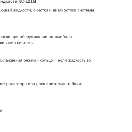
идкости КС-121М
ющей жидкости, очистки и диагностики системы
ановки при обслуживании автомобиля
ушивания системы
охлаждения режим «кольцо», если жидкость во
шке радиатора или расширительного бачка
ля