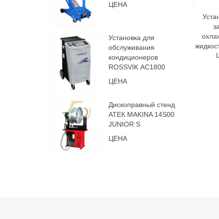
ЦЕНА
Уста
з
охла
Установка для
жидкос
обслуживания
кондиционеров
ROSSVIK АС1800
ЦЕНА
Дископравный стенд
АТЕК MAKINA 14S00
JUNIOR S
ЦЕНА