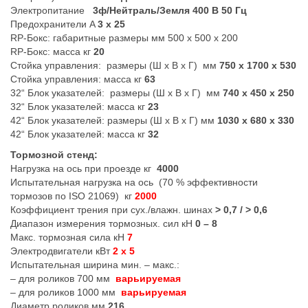
Электропитание
3ф/Нейтраль/Земля 400 В 50 Гц
Предохранители A
3 x 25
RP-Бокс: габаритные размеры мм 500 x 500 x 200
RP-Бокс: масса кг
20
Стойка управления: размеры (Ш х В х Г) мм
750 x 1700 x 530
Стойка управления: масса кг
63
32“ Блок указателей: размеры (Ш х В х Г) мм
740 x 450 x 250
32“ Блок указателей: масса кг
23
42“ Блок указателей: размеры (Ш х В х Г) мм
1030 x 680 x 330
42“ Блок указателей: масса кг
32
Тормозной стенд:
Нагрузка на ось при проезде кг
4000
Испытательная нагрузка на ось (70 % эффективности
тормозов по ISO 21069) кг
2000
Коэффициент трения при сух./влажн. шинах
> 0,7 / > 0,6
Диапазон измерения тормозных. сил кН
0 – 8
Макс. тормозная сила кН
7
Электродвигатели кВт
2 x 5
Испытательная ширина мин. – макс.:
– для роликов 700 мм
варьируемая
– для роликов 1000 мм
варьируемая
Диаметр роликов мм
216