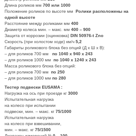
Длина роликов мм
700 или 1000
Положение роликов по высоте мм
Ролики расположены на
одной высоте
Расстояние между роликами мм
400
Диаметр колеса мин. – макс. мм
400 – 900
Защита от коррозии (оцинковка)
DIN 50976-t Zno
Скорость (при холостом ходе) км/ч
5,2
Габариты роликового блока без опций (Д х Ш х В):
– для роликов 700 мм
по 1040 x 940 x 243
– для роликов 1000 мм
по 1040 x 1240 x 243
Масса роликового блока без опций:
– для роликов 700 мм
по 250
– для роликов 1000 мм
по 280
Тестер подвески EUSAMA :
Нагрузка на ось при проезде кг
3000
Испытательная нагрузка
на колесо при испытании
подвески, мин. – макс. кг
75/1000
Испытательная нагрузка
на колесо при взвешивании,
мин. – макс. кг
75/1500
Диапазон измерений %
0 – 100