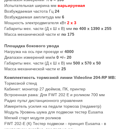
Испытательная ширина мм
варьируемая
Возбуждаемая частота Гц
24
Возбуждаемая амплитуда мм
6
Мощность электродвигателя кВт
2 x 3
Габариты мех. части (Д х Ш х В) мм
по 400 x 1390 x 255
Масса механической части кг
по 175
Площадка бокового увода
Нагрузка на ось при проезде кг
4000
Диапазон измерений мм/м
0 +/– 20
Габариты мех. части (Д х Ш х В) мм
500 x 570 x 50
Масса механической части кг
25
Комплектность тормозной линии Videoline 204-RP MB:
Тормозной стенд
Кабинет: монитор 27 дюймов, ПК, принтер
Встроенная рама: Для FWT 202 E и роликом 700 мм
Радио пульт дистанционного управления
Измеритель усилия на педали тормоза (педаметр)
Модуль Уровень шума для подвески тестер Eusama
Мягкий старт модуля роликов
FWT 202-Е (К) Тестер подвески - принцип Eusama - в