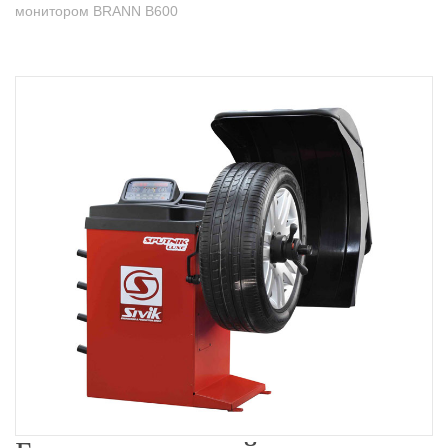
монитором BRANN B600