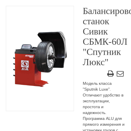
Балансиров
станок
Сивик
СБМК-60Л
"Спутник
Люкс"
Модель класса
"Sputnik Luxe".
Отличают удобство в
эксплуатации,
простота и
надежность.
Программа ALU для
прямого измерения и
установки грузов с