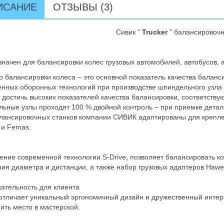
ИСАНИЕ
ОТЗЫВЫ (3)
Сивик "
Trucker
" балансировоч
начен для балансировки колес грузовых автомобилей, автобусов, а
о балансировки колеса – это основной показатель качества баланс
нных оборонных технологий при производстве шпиндельного узла
 достичь высоких показателей качества балансировки, соответст
ьные узлы проходят 100 % двойной контроль – при приемке детал
лансировочных станков компании СИВИК адаптированы для крепле
 и Femas.
ние современной технологии S-Drive, позволяет балансировать к
ия диаметра и дистанции, а также набор грузовых адаптеров Hawe
ательность для клиента
отличает уникальный эргономичный дизайн и дружественный интер
ить место в мастерской.