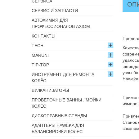
СЕРВИСА
ОП
СЕРВИС И ЗАПЧАСТИ
АВТОХИМИЯ ДЛЯ
ПРОФЕССИОНАЛОВ AXIOM
КОНТАКТЫ
Предназ
TECH
Качеств
совреме
MARUNI
удалось
TIP-TOP
шпиндел
узлы ба
ИНСТРУМЕНТ ДЛЯ РЕМОНТА
Haweka
КОЛЁС
ВУЛКАНИЗАТОРЫ
Примене
ПРОВЕРОЧНЫЕ ВАННЫ . МОЙКИ
измерен
КОЛЁС
ДИСКОПРАВНЫЕ СТЕНДЫ
Привлек
Станок 
АДАПТЕРЫ HAWEKA ДЛЯ
сэконом
БАЛАНСИРОВКИ КОЛЕС