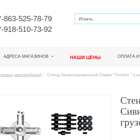
-863-525-78-79
7
-918-510-73-92
7
АДРЕСА МАГАЗИНОВ
ОПЛАТА И
.
рузовых автомобилей
Стенд балансировочный Сивик "Trucker " Lu
Сте
Сиви
груз