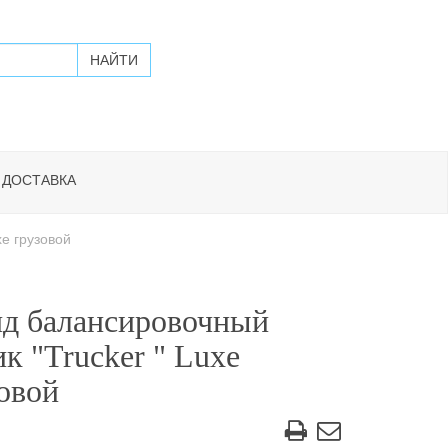
 ДОСТАВКА
xe грузовой
нд балансировочный
к "Trucker " Luxe
овой