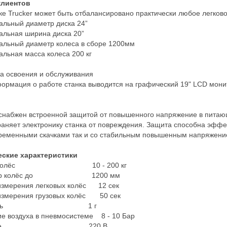
клиентов
ке Trucker может быть отбалансировано практически любое легково
льный диаметр диска 24”
льная ширина диска 20”
льный диаметр колеса в сборе 1200мм
льная масса колеса 200 кг
а освоения и обслуживания
ормация о работе станка выводится на графический 19" LCD мони
снабжен встроенной защитой от повышенного напряжение в питающ
аняет электронику станка от повреждения. Защита способна эффек
ременными скачками так и со стабильным повышенным напряжение
еские характеристики
а колёс 10 - 200 кг
етр колёс до 1200 мм
измерения легковых колёс 12 сек
измерения грузовых колёс 50 сек
чность 1 г
е воздуха в пневмосистеме 8 - 10 Бар
тание 220 В