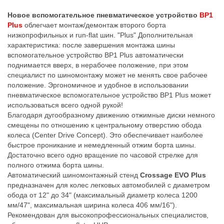
Новое вспомогательное пневматическое устройство
BP1
Plus
облегчает монтаж/демонтаж второго борта
низкопрофильных и run-flat шин. "Plus" Дополнительная
характеристика: после завершения монтажа шины
вспомогательное устройство BP1 Plus автоматически
поднимается вверх, в нерабочее положение, при этом
специалист по шиномонтажу может не менять свое рабочее
положение. Эргономичное и удобное в использовании
пневматическое вспомогательное устройство BP1 Plus может
использоваться всего одной рукой!
Благодаря дугообразному движению отжимные диски немного
смещены по отношению к центральному отверстию обода
колеса (Center Drive Concept). Это обеспечивает наиболее
быстрое проникание и немедленный отжим борта шины.
Достаточно всего одно вращение по часовой стрелке для
полного отжима борта шины.
Автоматический шиномонтажный стенд
Crossage EVO Plus
предназначен для колес легковых автомобилей с диаметром
обода от 12" до 34" (максимальный диаметр колеса 1200
мм/47", максимальная ширина колеса 406 мм/16").
Рекомендован для высокопрофессиональных специалистов,