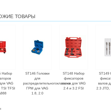
ОЖИЕ ТОВАРЫ
5 Набор
ST146 Головки
ST148 Набор
ST149 
аторов
для
фиксаторов
фикса
 для VAG
распределительногоклапана
валов для VAG
валов д
0 TSI TFSI
ГРМ для VAG
2.4 и 3.2 FSI
2.3 JTD,
A888
1.8, 2.0
и