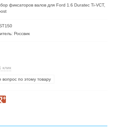
бор фиксаторов валов для Ford 1.6 Duratec Ti-VCT,
oost
 ST150
итель: Россвик
1 клик
е вопрос по этому товару