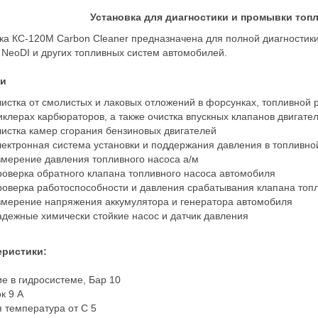
Установка для диагностики и промывки топ
ка КС-120М Carbon Cleaner предназначена для полной диагностики
, NeoDI и других топливных систем автомобилей.
и
чистка от смолистых и лаковых отложений в форсунках, топливной 
иклерах карбюраторов, а также очистка впускных клапанов двигате
чистка камер сгорания бензиновых двигателей
лектронная система установки и поддержания давления в топливной
змерение давления топливного насоса а/м
роверка обратного клапана топливного насоса автомобиля
роверка работоспособности и давления срабатывания клапана топ
змерение напряжения аккумулятора и генератора автомобиля
адежные химически стойкие насос и датчик давления
еристики:
е в гидросистеме, Бар 10
к 9 А
 температура от С 5