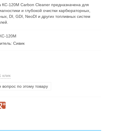
а КС-120М Carbon Cleaner предназначена для
иагностики и глубокой очистки карбюраторных,
ных, DI, GDI, NeoDI и других топливных систем
лей.
 КС-120М
итель: Сивик
1 клик
е вопрос по этому товару