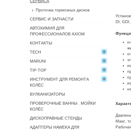
СЕРВИСА
Проточка тормозных дисков
Установ
СЕРВИС И ЗАПЧАСТИ
DI, GDI
АВТОХИМИЯ ДЛЯ
Функци
ПРОФЕССИОНАЛОВ AXIOM
о
КОНТАКТЫ
ж
TECH
о
э
MARUNI
и
TIP-TOP
п
п
ИНСТРУМЕНТ ДЛЯ РЕМОНТА
и
КОЛЁС
н
ВУЛКАНИЗАТОРЫ
ПРОВЕРОЧНЫЕ ВАННЫ . МОЙКИ
Характ
КОЛЁС
Давлени
ДИСКОПРАВНЫЕ СТЕНДЫ
Макс. то
Рабочая
АДАПТЕРЫ HAWEKA ДЛЯ