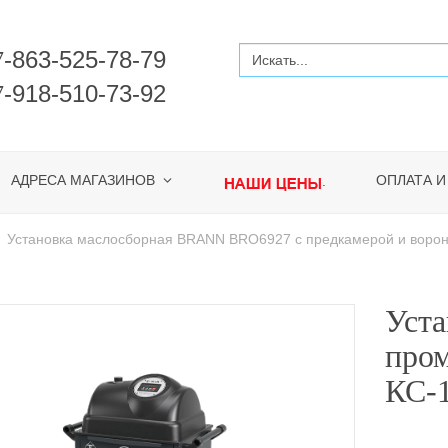
-863-525-78-79
7
-918-510-73-92
7
АДРЕСА МАГАЗИНОВ
ОПЛАТА И
.
Установка маслосборная BRANN BRO6927 с предкамерой и воро
Уста
про
КС-