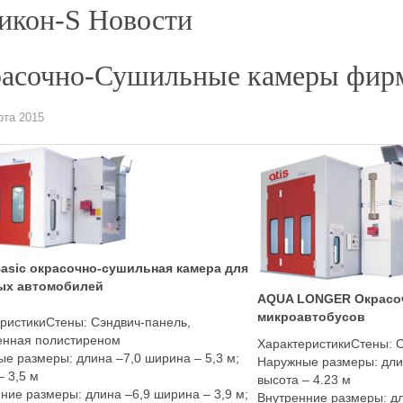
икон-S Новости
асочно-Сушильные камеры фир
рта 2015
asic окрасочно-сушильная камера для
ых автомобилей
AQUA LONGER Окрасоч
микроавтобусов
ристикиСтены: Сэндвич-панель,
енная полистиреном
ХарактеристикиСтены: 
е размеры: длина –7,0 ширина – 5,3 м;
Наружные размеры: длин
– 3,5 м
высота – 4.23 м
ние размеры: длина –6,9 ширина – 3,9 м;
Внутренние размеры: дл