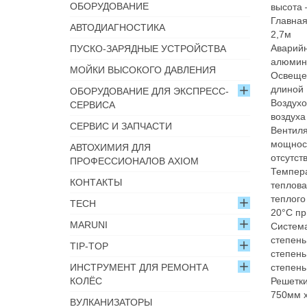
ОБОРУДОВАНИЕ
высота 
Главная
АВТОДИАГНОСТИКА
2,7м
Аварийн
ПУСКО-ЗАРЯДНЫЕ УСТРОЙСТВА
алюмин
МОЙКИ ВЫСОКОГО ДАВЛЕНИЯ
Освещен
длиной 
ОБОРУДОВАНИЕ ДЛЯ ЭКСПРЕСС-
Воздухо
СЕРВИСА
воздуха 
СЕРВИС И ЗАПЧАСТИ
Вентиля
мощност
АВТОХИМИЯ ДЛЯ
отсутств
ПРОФЕССИОНАЛОВ AXIOM
Темпера
КОНТАКТЫ
теплова
теплого
TECH
20°С пр
MARUNI
Система
степень
TIP-TOP
степень
степень
ИНСТРУМЕНТ ДЛЯ РЕМОНТА
Решетки
КОЛЁС
750мм х
ВУЛКАНИЗАТОРЫ