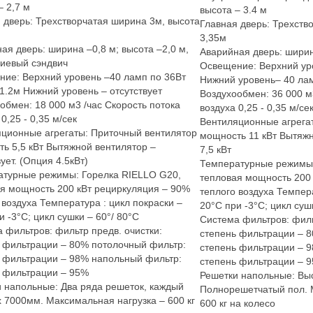
– 2,7 м
высота – 3.4 м
 дверь: Трехстворчатая ширина 3м, высота
Главная дверь: Трехств
3,35м
ая дверь: ширина –0,8 м; высота –2,0 м,
Аварийная дверь: ширин
иевый сэндвич
Освещение: Верхний ур
ие: Верхний уровень –40 ламп по 36Вт
Нижний уровень– 40 ла
1.2м Нижний уровень – отсутствует
Воздухообмен: 36 000 м
обмен: 18 000 м3 /час Скорость потока
воздуха 0,25 - 0,35 м/се
0,25 - 0,35 м/сек
Вентиляционные агрега
ционные агрегаты: Приточный вентилятор
мощность 11 кВт Вытяж
ь 5,5 кВт Вытяжной вентилятор –
7,5 кВт
ует. (Опция 4.5кВт)
Температурные режимы:
турные режимы: Горелка RIELLO G20,
тепловая мощность 200 
я мощность 200 кВт рециркуляция – 90%
теплого воздуха Темпера
 воздуха Температура : цикл покраски –
20°С при -3°С; цикл суш
и -3°С; цикл сушки – 60°/ 80°С
Система фильтров: филь
 фильтров: фильтр предв. очистки:
степень фильтрации – 
 фильтрации – 80% потолочный фильтр:
степень фильтрации – 
 фильтрации – 98% напольный фильтр:
степень фильтрации – 
 фильтрации – 95%
Решетки напольные: Выс
 напольные: Два ряда решеток, каждый
Полнорешетчатый пол. 
 7000мм. Максимальная нагрузка – 600 кг
600 кг на колесо