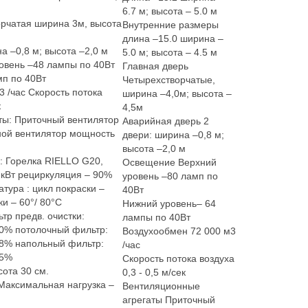
6.7 м; высота – 5.0 м
орчатая ширина 3м, высота
Внутренние размеры
длина –15.0 ширина –
а –0,8 м; высота –2,0 м
5.0 м; высота – 4.5 м
овень –48 лампы по 40Вт
Главная дверь
мп по 40Вт
Четырехстворчатые,
3 /час Скорость потока
ширина –4,0м; высота –
к
4,5м
ты: Приточный вентилятор
Аварийная дверь 2
ной вентилятор мощность
двери: ширина –0,8 м;
высота –2,0 м
 Горелка RIELLO G20,
Освещение Верхний
кВт рециркуляция – 90%
уровень –80 ламп по
тура : цикл покраски –
40Вт
ки – 60°/ 80°С
Нижний уровень– 64
тр предв. очистки:
лампы по 40Вт
80% потолочный фильтр:
Воздухообмен 72 000 м3
98% напольный фильтр:
/час
95%
Скорость потока воздуха
ота 30 см.
0,3 - 0,5 м/сек
Максимальная нагрузка –
Вентиляционные
агрегаты Приточный