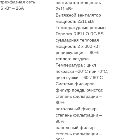
 трехфазная сеть
вентилятор мощность
5 кВт – 26А
2x11 кВт
Вытяжной вентилятор
мощность 2x11 кВт
Температурные режимы
Горелка RIELLO RG 5S,
суммарная тепловая
мощность 2 х 300 кВт
рециркуляция – 90%
теплого воздуха
Температура : цикл
покраски –20°С при -3°С;
цикл сушки – 60°/ 80°С
Система фильтров
фильтр предв. очистки:
степень фильтрации –
80%
потолочный фильтр:
степень фильтрации –
98%
напольный фильтр:
степень фильтрации –
95%