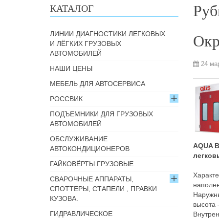
Руб
КАТАЛОГ
ЛИНИИ ДИАГНОСТИКИ ЛЕГКОВЫХ
Окр
И ЛЁГКИХ ГРУЗОВЫХ
АВТОМОБИЛЕЙ
24 ма
НАШИ ЦЕНЫ
МЕБЕЛЬ ДЛЯ АВТОСЕРВИСА
РОССВИК
ПОДЪЕМНИКИ ДЛЯ ГРУЗОВЫХ
АВТОМОБИЛЕЙ
ОБСЛУЖИВАНИЕ
AQUA B
АВТОКОНДИЦИОНЕРОВ
легков
ГАЙКОВЁРТЫ ГРУЗОВЫЕ
Характе
СВАРОЧНЫЕ АППАРАТЫ,
наполн
СПОТТЕРЫ, СТАПЕЛИ , ПРАВКИ
Наружны
КУЗОВА.
высота 
ГИДРАВЛИЧЕСКОЕ
Внутрен