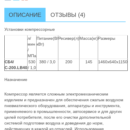
ОПИСАНИЕ
ОТЗЫВЫ (4)
Установки компрессорные
л/
Питание(В/
Ресивер(л)
Масса(кг)
Размеры
мин
кВт)
/
МПа
СБ4/
530
380 / 3,0
200
145
1460х640х1150
С-200.LB40
/ 1,0
Назначение
Компрессор является сложным электромеханическим
изделием и предназначен для обеспечения сжатым воздухом
пневматического оборудования, аппаратуры и инструмента,
применяемого в промышленности, автосервисе и для других
целей потребителя, после его очистки дополнительной
системой подготовки воздуха и доведения до норм,
действующих в каждой из отраслей. Использование