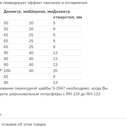
и ликвидирует эффект сжигания и оплавления.
Диаметр, мм
Ширина, мм
Диаметр
отверстия, мм
50
20
9
50
20
9
65
25
9
65
25
9
65
25
9
90
40
13
90
40
13
90
40
13
P
100
40
20
65
9
90
13
ование переходной шайбы S-2047 необходимо, когда Вы
уете шероховальные полусферы с RH-118 до RH-122.
и
 отзывов об этом товаре.