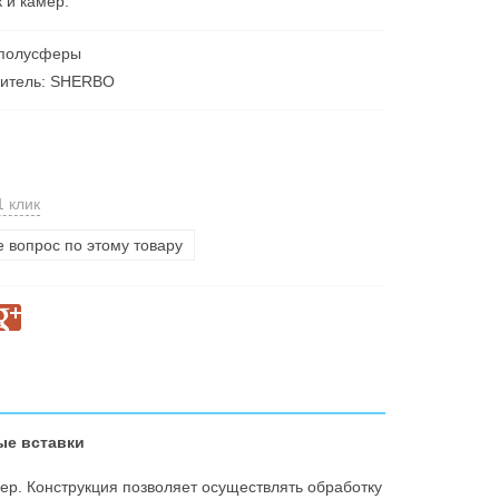
 и камер.
 полусферы
дитель: SHERBO
1 клик
е вопрос по этому товару
ые вставки
р. Конструкция позволяет осуществлять обработку