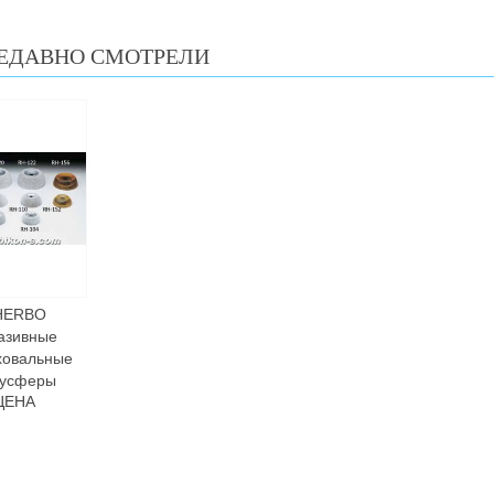
ЕДАВНО СМОТРЕЛИ
HERBO
азивные
ховальные
лусферы
ЦЕНА