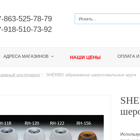
-863-525-78-79
7
-918-510-73-92
7
АДРЕСА МАГАЗИНОВ
ОПЛАТА И
.
зивный инструмент
SHERBO абразивные шероховальные круги
SHE
шер
Использу