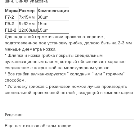
шин. Синяя упаковка
Марка
Размер
Комплектация
Г7-2
7х45мм
30шт
Г9-2
9х62мм
15шт
Г12-2
12х68мм
15шт
Для надежной герметизации прокола отверстие ,
подготовленное под установку грибка, должно быть на 2-3 мм
меньше диематра ножки.
* Шляпка и ножка грибка покрыты специальным
вулканизационным слоем, который обеспечивает хорошее
соединение с покрышкой на молекулярном уровне.
* Все грибки вулканизируются " холодным " или " горячим"
способом.
* Установку грибков с резиновой ножкой лучше производить
специальной проволочной петлей , входящей в комплектацию.
Рецензии
Еще нет отзывов об этом товаре.