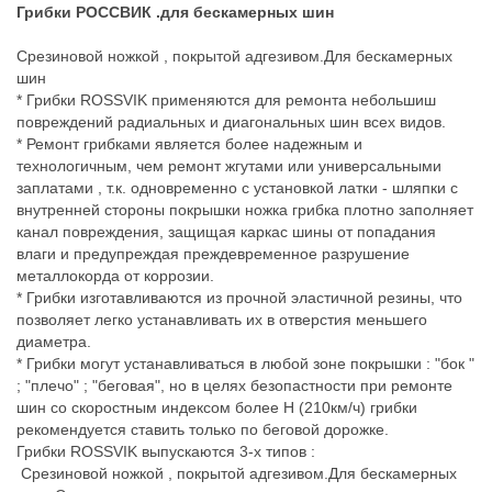
Грибки РОССВИК .для бескамерных шин
Срезиновой ножкой , покрытой адгезивом.Для бескамерных
шин
* Грибки ROSSVIK применяются для ремонта небольшиш
повреждений радиальных и диагональных шин всех видов.
* Ремонт грибками является более надежным и
технологичным, чем ремонт жгутами или универсальными
заплатами , т.к. одновременно с установкой латки - шляпки с
внутренней стороны покрышки ножка грибка плотно заполняет
канал повреждения, защищая каркас шины от попадания
влаги и предупреждая преждевременное разрушение
металлокорда от коррозии.
* Грибки изготавливаются из прочной эластичной резины, что
позволяет легко устанавливать их в отверстия меньшего
диаметра.
* Грибки могут устанавливаться в любой зоне покрышки : "бок "
; "плечо" ; "беговая", но в целях безопастности при ремонте
шин со скоростным индексом более H (210км/ч) грибки
рекомендуется ставить только по беговой дорожке.
Грибки ROSSVIK выпускаются 3-х типов :
Срезиновой ножкой , покрытой адгезивом.Для бескамерных