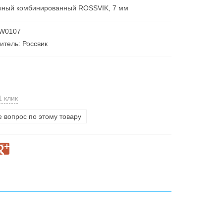
чный комбинированный ROSSVIK, 7 мм
 W0107
итель: Россвик
1 клик
е вопрос по этому товару