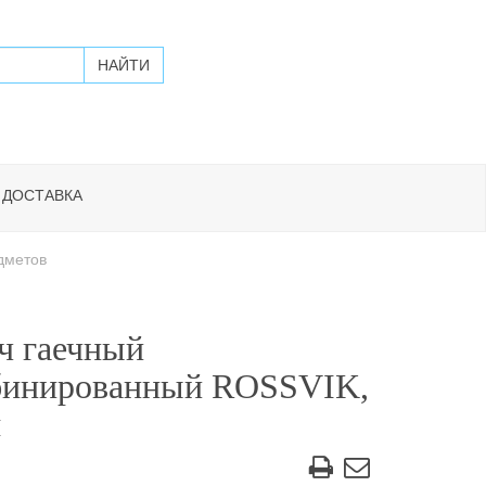
 ДОСТАВКА
дметов
ч гаечный
бинированный ROSSVIK,
м