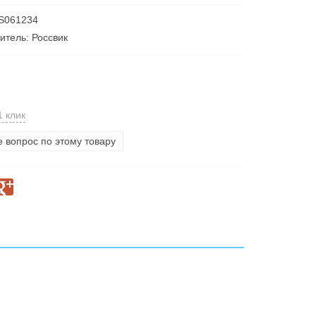
 S061234
итель: Россвик
1 клик
е вопрос по этому товару