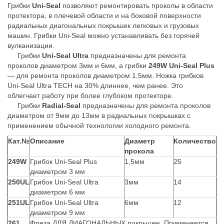
Грибки
Uni-Seal
позволяют ремонтировать проколы в области
протектора, в плечевой области и на боковой поверхности
радиальных диагональных покрышек легковых и грузовых
машин. Грибки Uni-Seal можно устанавливать без горячей
вулканизации.
Грибки
Uni-Seal Ultra
предназначены для ремонта
проколов диаметром 3мм и 6мм, а грибки
249W Uni-Seal Plus
— для ремонта проколов диаметром 1,5мм. Ножка грибков
Uni-Seal Ultra ТЕСН на 30% длиннее, чем ранее. Это
облегчает работу при более глубоком протекторе.
Грибки
Radial-Seal
предназначены для ремонта проколов
диаметром от 9мм до 13мм в радиальных покрышках с
применением обычной технологии холодного ремонта.
Кат.№
Описание
Диаметр
Количество
прокола
249W
Грибок Uni-Seal Plus
1,5мм
25
диаметром 3 мм
250UL
Грибок Uni-Seal Ultra
3мм
14
диаметром 6 мм
251UL
Грибок Uni-Seal Ultra
6мм
12
диаметром 9 мм
261
Фреза ДЛЯ ДИАГОНАЛЬНЫХ покрышек. Применяется