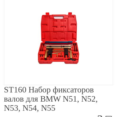
ST160 Набор фиксаторов
валов для BMW N51, N52,
N53, N54, N55