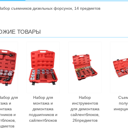
абор съемников дизельных форсунок, 14 предметов
ОЖИЕ ТОВАРЫ
Набор для
Набор для
Набор
Съем
тажа и
монтажа и
инструментов
полу
онтажа
демонтажа
для демонтажа
инерци
пников и
подшипников и
сайлентблоков,
тблоков,
сайлентблоков
26предметов
едметов