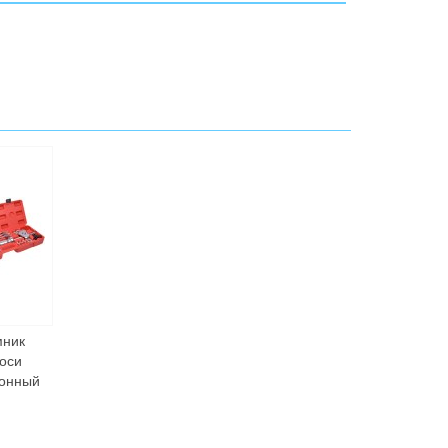
ник
оси
онный