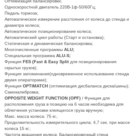
Оптимизация балансировки;
Односкоростной двигатель 220В-1ф-50/60Гц;
Педаль тормоза;
Автоматическое измерение расстояния от колеса до стенда и
диаметра колеса;
Автоматическое позиционирование колеса;
Автоматический цикл работы (Старт и остановка);
Статическая и динамическая балансировка;
Многочисленные программы
ALU;
Специальная программа
ALU-S;
Функция
FES (Fast & Easy Split
для позиционирования
скрытых грузов);
Функция запоминания(одновременное использование стенда
двумя операторами);
Функция
OPTIMATCH
(оптимизация дисбаланса диска/шины);
Самокалибровка;
OPPOSITE WEIGHT FUNCTION (OPF)
/ Функция для
расположения груза в позицию на 6 часов необходима для
облегчения установки клеящегося груза вручную;
Макс. масса колеса: 75 кг.;
Продолжительность измерительного цикла: 4,7 сек. при массе
колеса 15 кг.;
Частота вращения колеса: Балансировочный стенд