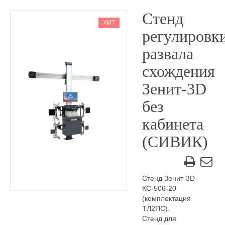
Стенд
ХИТ
регулировк
развала
схождения
Зенит-3D
без
кабинета
(СИВИК)
Стенд Зенит-3D
КС-506-20
(комплектация
ТЛ2ПС).
Стенд для