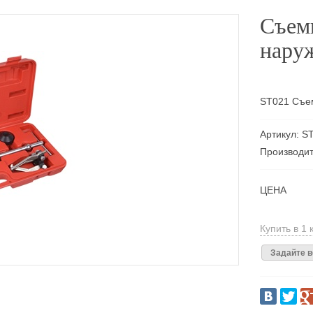
Съем
нару
ST021 Съем
Артикул: S
Производит
ЦЕНА
Купить в 1 
Задайте в