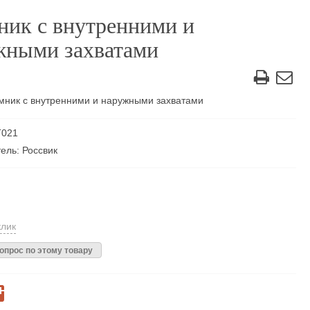
ник с внутренними и
жными захватами
ник с внутренними и наружными захватами
T021
ель: Россвик
клик
опрос по этому товару