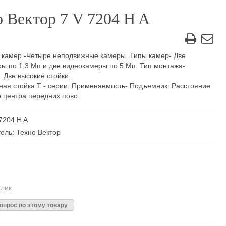
 Вектор 7 V 7204 H A
 камер -Четыре неподвижные камеры. Типы камер- Две
ы по 1,3 Мп и две видеокамеры по 5 Мп. Тип монтажа-
 Две высокие стойки.
ая стойка T - серии. Применяемость- Подъемник. Расстояние
о центра передних пово
 7204 H A
ель: Техно Вектор
клик
опрос по этому товару