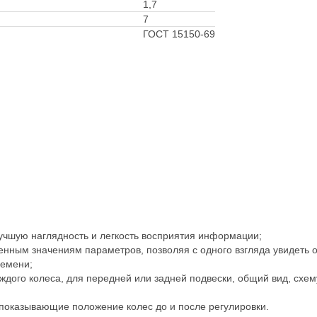
1,7
7
ГОСТ 15150-69
учшую наглядность и легкость восприятия информации;
нным значениям параметров, позволяя с одного взгляда увидеть о
ремени;
дого колеса, для передней или задней подвески, общий вид, схе
 показывающие положение колес до и после регулировки.