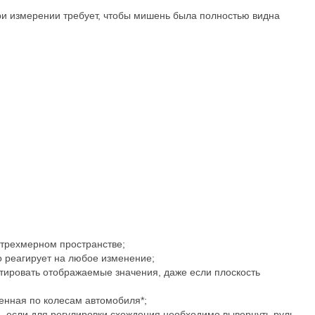
ри измерении требует, чтобы мишень была полностью видна
трехмерном пространстве;
о реагирует на любое изменение;
тировать отображаемые значения, даже если плоскость
енная по колесам автомобиля*;
, если для регулировки схождения необходимо вывернуть руль.