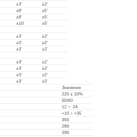
±3'
±2'
±8'
±5'
±8'
±5'
±10'
±5'
±3'
±2'
±3'
±2'
±3'
±2'
±3'
±2'
±3'
±2'
±3'
±2'
±3'
±2'
Значение
220 ± 10%
50/60
12 ÷ 24
+10 ÷ +35
350
280
390