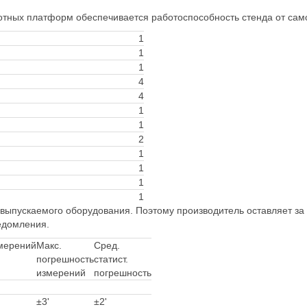
отных платформ обеспечивается работоспособность стенда от са
1
1
1
4
4
1
1
2
1
1
1
1
выпускаемого оборудования. Поэтому производитель оставляет за 
едомления.
мерений
Макс.
Сред.
погрешность
статист.
измерений
погрешность
±3'
±2'