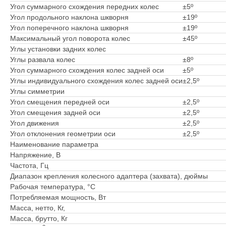
Угол суммарного схождения передних колес
±5º
Угол продольного наклона шкворня
±19º
Угол поперечного наклона шкворня
±19º
Максимальный угол поворота колес
±45º
Углы установки задних колес
Углы развала колес
±8º
Угол суммарного схождения колес задней оси
±5º
Углы индивидуального схождения колес задней оси
±2,5º
Углы симметрии
Угол смещения передней оси
±2,5º
Угол смещения задней оси
±2,5º
Угол движения
±2,5º
Угол отклонения геометрии оси
±2,5º
Наименование параметра
Напряжение, В
Частота, Гц
Диапазон крепления колесного адаптера (захвата), дюймы
Рабочая температура, °С
Потребляемая мощность, Вт
Масса, нетто, Кг,
Масса, брутто, Кг