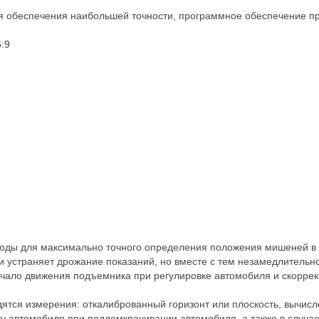
ля обеспечения наибольшей точности, программное обеспечение п
:9
оды для максимально точного определения положения мишеней в 
и устраняет дрожание показаний, но вместе с тем незамедлительн
ало движения подъемника при регулировке автомобиля и скоррек
ятся измерения: откалиброванный горизонт или плоскость, вычисл
у автомобиля при поддомкрачивании автомобиля, а также в случае