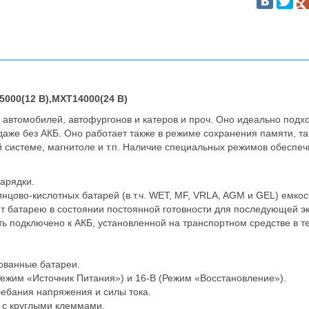
25000(12 B),MXT14000(24 B)
автомобилей, автофургонов и катеров и проч. Оно идеально подхо
даже без АКБ. Оно работает также в режиме сохранения памяти, та
й системе, магнитоле и т.п. Наличие специальных режимов обеспе
арядки.
нцово-кислотных батарей (в т.ч. WET, MF, VRLA, AGM и GEL) емкос
 батарею в состоянии постоянной готовности для последующей э
ть подключено к АКБ, установленной на транспортном средстве в 
ованные батареи.
(Режим «Источник Питания») и 16-В (Режим «Восстановление»).
лебания напряжения и силы тока.
ь с круглыми клеммами.