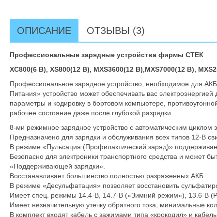
ОПИСАНИЕ
ОТЗЫВЫ (3)
Профессиональные зарядные устройства фирмы СТЕК
XC800(6 B), XS800(12 B), MXS3600(12 B),MXS7000(12 B), MXS
Профессиональное зарядное устройство, необходимое для АКБ 
Питания» устройство может обеспечивать вас электроэнергией 
параметры и кодировку в бортовом компьютере, противоугонно
рабочее состояние даже после глубокой разрядки.
8-ми режимное зарядное устройство с автоматическим циклом з
Предназначено для зарядки и обслуживания всех типов 12-В сви
В режиме «Пульсация (Профилактический заряд)» поддерживает
Безопасно для электроники транспортного средства и может бы
«Поддерживающей зарядки».
Восстанавливает большинство полностью разряженных АКБ.
В режиме «Десульфатация» позволяет восстановить сульфатир
Имеет спец. режимы 14.4-В, 14.7-В («Зимний режим»), 13.6-В 
Имеет незначительную утечку обратного тока, минимальные ко
В комплект входят кабель с зажимами типа «крокодил» и кабел