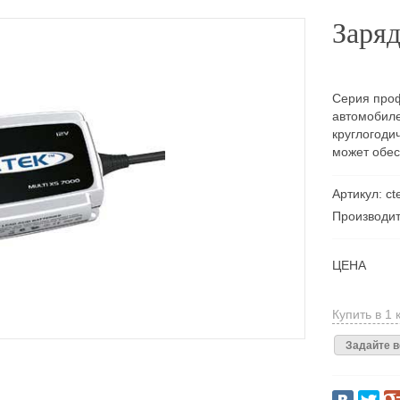
Заря
Серия проф
автомобиле
круглогоди
может обес
Артикул: c
Производит
ЦЕНА
Купить в 1 
Задайте в