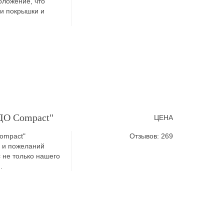
оложение, что
чи покрышки и
ДО Compact"
ЦЕНА
ompact"
Отзывов: 269
и и пожеланий
 не только нашего
.