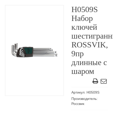
H0509S
Набор
ключей
шестигран
ROSSVIK,
9пр
длинные с
шаром
Артикул: H0509S
Производитель:
Россвик