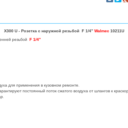
X300 U - Розетка с наружной резьбой F 1/4”
Walmec
10211U
ренней резьбой
F 1/4”
уха для применения в кузовном ремонте.
гарантируют постоянный поток сжатого воздуха от шлангов к краск
р.