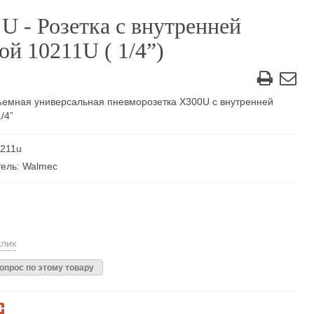
U - Розетка с внутренней
ой 10211U ( 1/4”)
емная универсальная пневморозетка X300U с внутренней
/4”
0211u
ель: Walmec
клик
опрос по этому товару