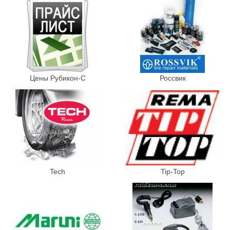
Цены Рубикон-С
Россвик
Tech
Tip-Top