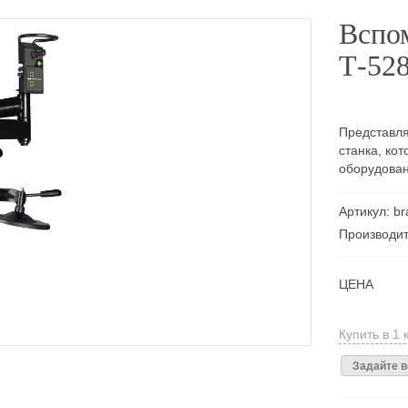
Вспо
Т-528
Представля
станка, ко
оборудова
Артикул: br
Производи
ЦЕНА
Купить в 1 
Задайте в