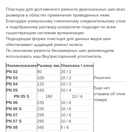
Пластырь для долговечного ремонта диагональных шин всех
размеров в областях применения приведенных ниже.
Благодаря уникальному гомогенному соединительному слою
и подобранному раствору-ускорителю подходит ко всем
существующим системам вулканизации.
Подходящая форма пластыря для данных видов шин
обеспечивает щадящий ремонт колеса.
По окончании ремонта бескамерных шин рекомендуем
использовать наш Внутристоронний уплотнитель
Наименование
Размер мм.
Упаковка / слои
PN 02
80
20 / 2
PN 03
100
10 / 2
Рецензии
PN 04
120
10 / 2
Еще нет
PN 05
160
10 / 4
отзывов об этом
PN 05 S
160
10 / 4
товаре.
PN 06
235
10 / 6
PN 06 S
235
10 / 6
PN 07
295
10 / 6
PN 07 S
295
10 / 6
PN 08
345
5 / 6