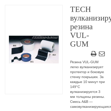
TECH
вулканизи
резина
VUL-
GUM
Резина VUL-GUM
легко вулканизирует
протектор и боковую
стенку покрышек. За
каждые 10 минут при
149°С
вулканизируется 3
мм толщины резины.
Смесь А&В —
самовулканизирующаяс