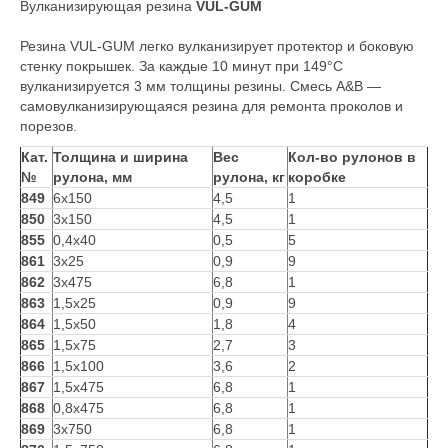
Вулканизирующая резина
VUL-GUM
Резина VUL-GUM легко вулканизирует протектор и боковую
стенку покрышек. За каждые 10 минут при 149°С
вулканизируется 3 мм толщины резины. Смесь А&В —
самовулканизирующаяся резина для ремонта проколов и
порезов.
Кат.
Толщина и ширина
Вес
Кол-во рулонов в
№
рулона, мм
рулона, кг
коробке
849
6х150
4,5
1
850
3х150
4,5
1
855
0,4х40
0,5
5
861
3х25
0,9
9
862
3х475
6,8
1
863
1,5х25
0,9
9
864
1,5х50
1,8
4
865
1,5х75
2,7
3
866
1,5х100
3,6
2
867
1,5х475
6,8
1
868
0,8х475
6,8
1
869
3х750
6,8
1