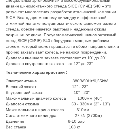
специальный эргономичный и высокофункциональный
дизайн шиномонтажного стенда SICE (СИЧЕ) S40 – это
результат многолетних разработок итальянской компании
SICE. Благодаря мощному цилиндру и эффективной
отжимной лопатке полуавтоматического шиномонтажного
стенда, обеспечивается быстрый и надежный отжим
покрышки от диска. Полуавтоматический шиномонтажный
стенд SICE (СИЧЕ) S40 оборудован мощным рабочим
столом, который может вращаться в обоих направлениях и
прочно захватывает колеса, не нанося повреждений.
Диапазон внешнего захвата составляет от 10" до 20".
Диапазон внутреннего захвата – от 12" до 23".
Тезнические характеристики :
Электропитание 380В/50Hz/0,55kW
Внешний захват 12" - 23"
Внутренниий захват 10" - 20"
Максимальный диаметр колеса 1000мм (40")
Диапозон отжима 50 - 330мм (2" - 13")
Максимальная ширина колеса 310мм
Сила отжимного цилиндра 27 kN (2700кг)
Давление 8-10 Бар
Вес станка 163 кг