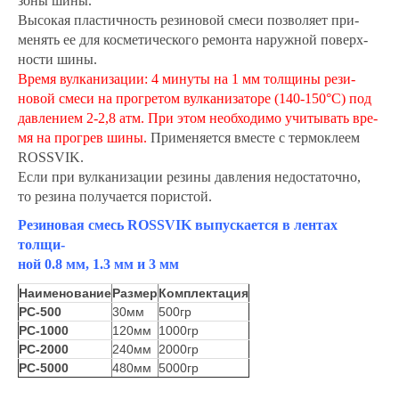
зоны шины.
Высокая пластичность резиновой смеси позволяет при-
менять ее для косметического ремонта наружной поверх-
ности шины.
Время вулканизации: 4 минуты на 1 мм толщины рези-
новой смеси на прогретом вулканизаторе (140-150°С) под
давлением 2-2,8 атм. При этом необходимо учитывать вре-
мя на прогрев шины.
Применяется вместе с термоклеем
ROSSVIK.
Если при вулканизации резины давления недостаточно,
то резина получается пористой.
Резиновая смесь ROSSVIK выпускается в лентах
толщи-
ной 0.8 мм, 1.3 мм и 3 мм
Наименование
Размер
Комплектация
РС-500
30мм
500гр
РС-1000
120мм
1000гр
РС-2000
240мм
2000гр
РС-5000
480мм
5000гр