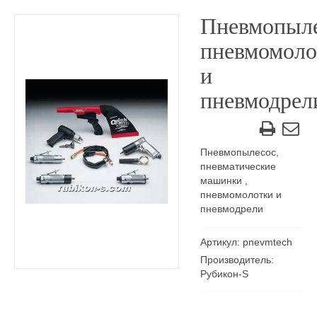
Пневмопыле
пневмомоло
и
пневмодрел
Пневмопылесос,
пневматические
машинки ,
пневмомолотки и
пневмодрели
Артикул: pnevmtech
Производитель:
Рубикон-S