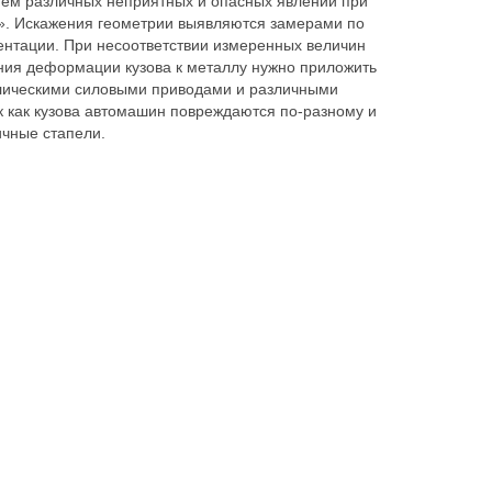
вием различных неприятных и опасных явлений при
ит». Искажения геометрии выявляются замерами по
ентации. При несоответствии измеренных величин
ния деформации кузова к металлу нужно приложить
влическими силовыми приводами и различными
к как кузова автомашин повреждаются по-разному и
ичные стапели.