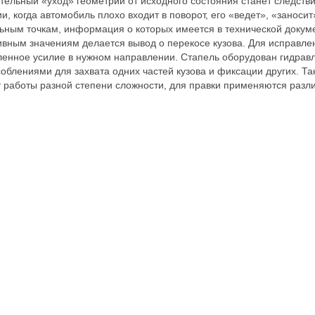
тельный «уход» геометрии от исходного состояния станет следст
и, когда автомобиль плохо входит в поворот, его «ведет», «занос
ьным точкам, информация о которых имеется в технической докум
вным значениям делается вывод о перекосе кузова. Для исправле
енное усилие в нужном направлении. Стапель оборудован гидра
облениями для захвата одних частей кузова и фиксации других. Та
 работы разной степени сложности, для правки применяются разл