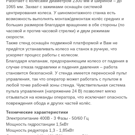
Работает с колёсами диаметром 2300 мм и шириной – до
1065 мм. Захват с зажимами оснащён системой
центрирования колеса. У шиномонтажного станка есть
возможность выполнять монтаж/демонтаж колёс средних и
больших размеров благодаря вращению в обе стороны (по
часовой и против часовой стрелки) и двум режимам
скорости.
Также стенд оснащён подвижной платформой и Вам не
придётся устанавливать колесо на станок в ручную, что
ускоряет процесс работы с колесом.
Благодаря клапанам, предохраняющим колесо от падения в
случае отказа гидравлики и падения давления – работа
становится безопасной. У стенда имеется переносной пульт
управления, так что оператор может работать с пультом в
любой точке рабочей зоны стенда. Чувствительная система
пульта управления (напряжение 24 В) позволяет мягко
отзываться на команды оператора, что исключает опасность
повреждения обода и других частей колёс.
Технические характеристики
Электропитание 400В - 3 Фазы - 50/60 Гц
Мощность гидростанции 1,5кВт
Мощность редуктора 1,3 - 1,85кВт