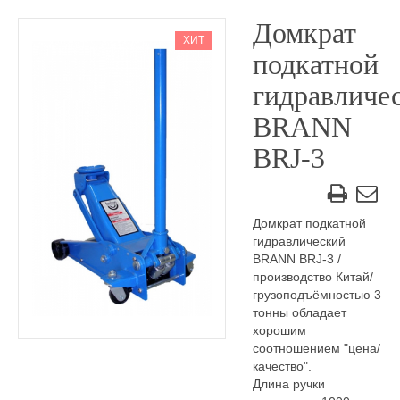
Домкрат
ХИТ
подкатной
гидравличе
BRANN
BRJ-3
Домкрат подкатной
гидравлический
BRANN BRJ-3 /
производство Китай/
грузоподъёмностью 3
тонны обладает
хорошим
соотношением "цена/
качество".
Длина ручки