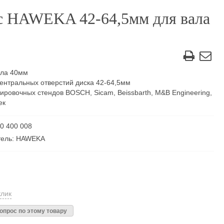
с HAWEKA 42-64,5мм для вала
ала 40мм
ентральных отверстий диска 42-64,5мм
ировочных стендов BOSCH, Sicam, Beissbarth, M&B Engineering,
ек
50 400 008
тель: HAWEKA
клик
опрос по этому товару